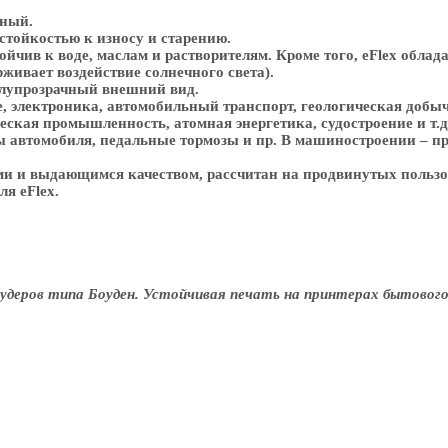
чный.
стойкостью к износу и старению.
йчив к воде, маслам и растворителям. Кроме того, eFlex обла
живает воздействие солнечного света).
олупрозрачный внешний вид.
 электроника, автомобильный транспорт, геологическая добыч
ская промышленность, атомная энергетика, судостроение и т.
ы автомобиля, педальные тормозы и пр. В машиностроении – п
и и выдающимся качеством, рассчитан на продвинутых пользов
я eFlex.
рудеров типа Боуден.
Устойчивая печать на принтерах бытового