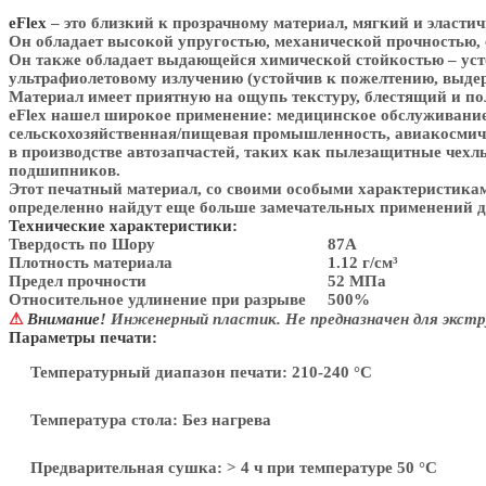
eFlex
– это близкий к прозрачному материал, мягкий и эласти
Он обладает высокой упругостью, механической прочностью, 
Он также обладает выдающейся химической стойкостью – усто
ультрафиолетовому излучению (устойчив к пожелтению, выдер
Материал имеет приятную на ощупь текстуру, блестящий и п
eFlex нашел широкое применение: медицинское обслуживание,
сельскохозяйственная/пищевая промышленность, авиакосмиче
в производстве автозапчастей, таких как пылезащитные чехл
подшипников.
Этот печатный материал, со своими особыми характеристикам
определенно найдут еще больше замечательных применений дл
Технические характеристики:
Твердость по Шору
87А
Плотность материала
1.12 г/см³
Предел прочности
52 МПа
Относительное удлинение при разрыве
500%
⚠
Внимание!
Инженерный пластик.
Не предназначен для экст
Параметры печати:
Температурный диапазон печати: 210-240 °С
Температура стола: Без нагрева
Предварительная сушка: > 4 ч при температуре 50 °С