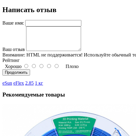
Написать отзыв
Ваше имя:
Ваш отзыв
Внимание:
HTML не поддерживается! Используйте обычный те
Рейтинг
Хорошо
Плохо
Продолжить
eSun
eFlex
2.85
1 кг
Рекомендуемые товары